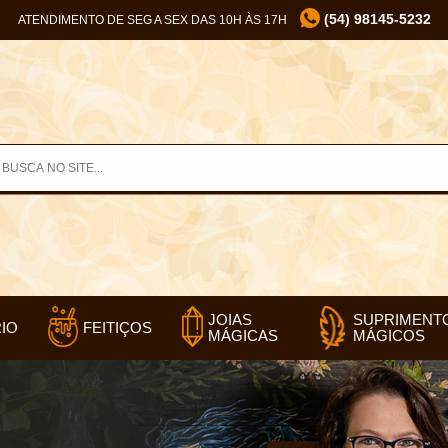
(54) 98145-5232
ATENDIMENTO DE SEG A SEX DAS 10H ÀS 17H
JOIAS
SUPRIMENT
IO
FEITIÇOS
MÁGICAS
MÁGICOS