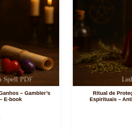
e Ganhos – Gambler’s
Ritual de Prot
– E-book
Espirituais – A
0