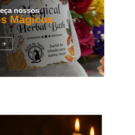
eça nossos
s Mágicos