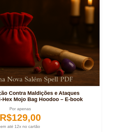
eção Contra Maldições e Ataques
nti-Hex Mojo Bag Hoodoo – E-book
Por apenas
R$
129,00
em até 12x no cartão