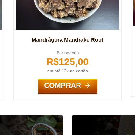
Mandrágora Mandrake Root
Por apenas
R$
125,00
em até 12x no cartão
COMPRAR