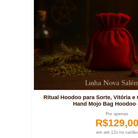
Ritual Hoodoo para Sorte, Vitória 
Hand Mojo Bag Hoodoo 
Por apenas
R$
129,0
em até 12x no cartão