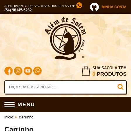
ATENDIMENTO DE SEG A SEX DAS 10H ÀS 17H
MINHA CONTA
(54) 98145-5232
SUA SACOLA TEM
0
PRODUTOS
MENU
Início
>
Carrinho
Carrinho