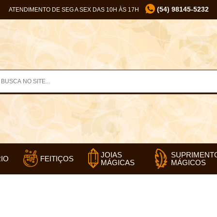
(54) 98145-5232
ATENDIMENTO DE SEG A SEX DAS 10H ÀS 17H
SUPRIMENT
JOIAS
IO
FEITIÇOS
MÁGICOS
MÁGICAS