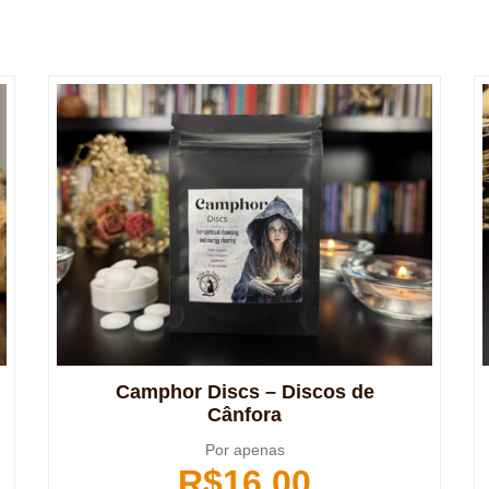
Camphor Discs – Discos de
Cânfora
Por apenas
R$
16,00