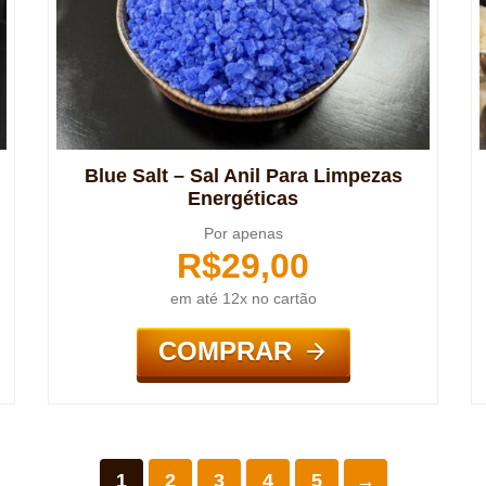
Blue Salt – Sal Anil Para Limpezas
Energéticas
Por apenas
R$
29,00
em até 12x no cartão
COMPRAR
1
2
3
4
5
→