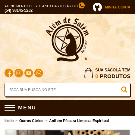
ATENDIMENTO DE SEG A SEX DAS 10H ÀS 17H
MINHA CONTA
(54) 98145-5232
SUA SACOLA TEM
0
PRODUTOS
MENU
Início
>
Outros Cúrios
>
Anil em Pó para Limpeza Espiritual