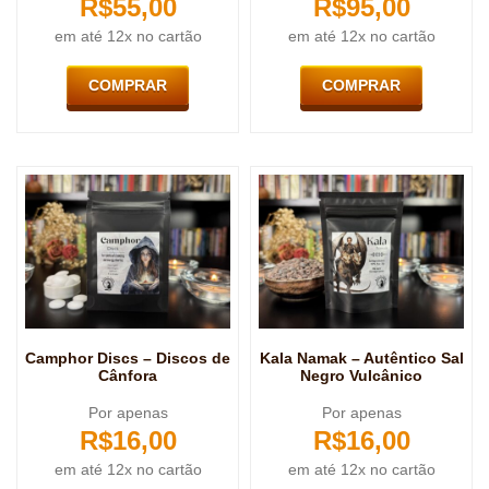
R$
55,00
R$
95,00
em até 12x no cartão
em até 12x no cartão
COMPRAR
COMPRAR
Camphor Discs – Discos de
Kala Namak – Autêntico Sal
Cânfora
Negro Vulcânico
Por apenas
Por apenas
R$
16,00
R$
16,00
em até 12x no cartão
em até 12x no cartão