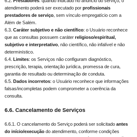
6.2.
Prestadores
: quando indicado no anúncio do serviço, o
atendimento poderá ser executado por
profissionais
prestadores de serviço
, sem vínculo empregatício com a
Além de Salém.
6.3.
Caráter subjetivo e não científico
: o Usuário reconhece
que as consultas possuem caráter
religioso/espiritual,
subjetivo e interpretativo
, não científico, não infalível e não
determinístico.
6.4.
Limites
: os Serviços não configuram diagnóstico,
prescrição, terapia, orientação jurídica, promessa de cura,
garantia de resultado ou determinação de conduta.
6.5.
Dados incorretos
: o Usuário reconhece que informações
falsas/incompletas podem comprometer a coerência da
consulta.
6.6. Cancelamento de Serviços
6.6.1. O cancelamento do Serviço poderá ser solicitado
antes
do início/execução
do atendimento, conforme condições