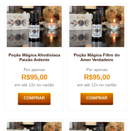
Poção Mágica Afrodisíaca
Poção Mágica Filtro do
Paixão Ardente
Amor Verdadeiro
Por apenas
Por apenas
R$
95,00
R$
95,00
em até 12x no cartão
em até 12x no cartão
COMPRAR
COMPRAR