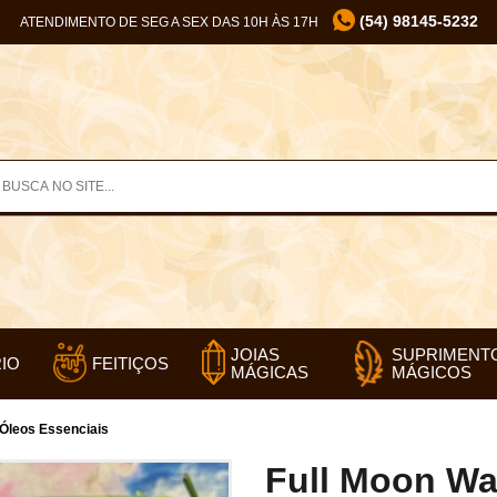
(54) 98145-5232
ATENDIMENTO DE SEG A SEX DAS 10H ÀS 17H
SUPRIMENT
JOIAS
IO
FEITIÇOS
MÁGICOS
MÁGICAS
 Óleos Essenciais
Full Moon Wat