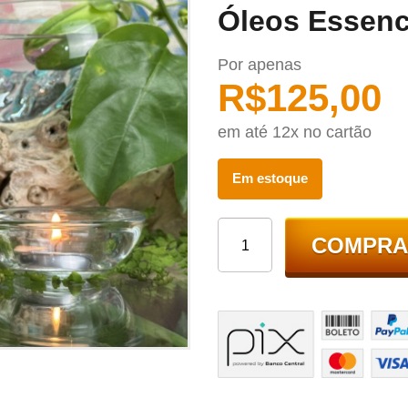
Óleos Essenc
Por apenas
R$
125,00
em até 12x no cartão
Em estoque
COMPRA