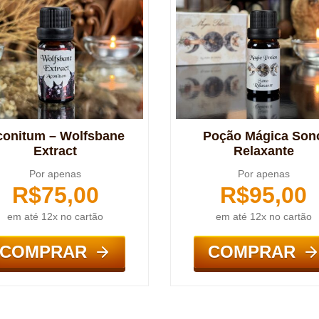
conitum – Wolfsbane
Poção Mágica Son
Extract
Relaxante
Por apenas
Por apenas
R$
75,00
R$
95,00
em até 12x no cartão
em até 12x no cartão
COMPRAR
COMPRAR