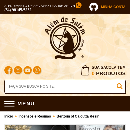
ATENDIMENTO DE SEG A SEX DAS 10H ÀS 17H
MINHA CONTA
(54) 98145-5232
SUA SACOLA TEM
0
PRODUTOS
MENU
Início
>
Incensos e Resinas
>
Benzoin of Calcutta Resin