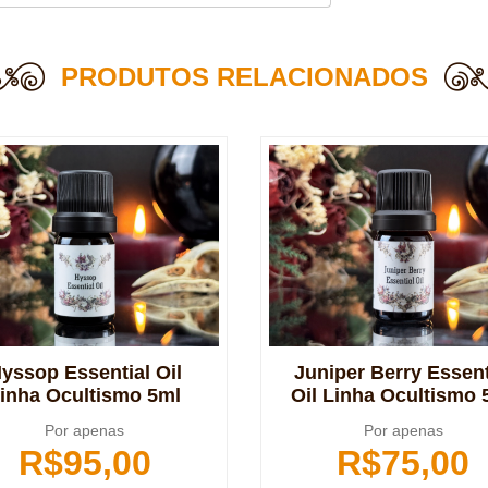
PRODUTOS RELACIONADOS
yssop Essential Oil
Juniper Berry Essent
inha Ocultismo 5ml
Oil Linha Ocultismo 
Por apenas
Por apenas
R$
95,00
R$
75,00