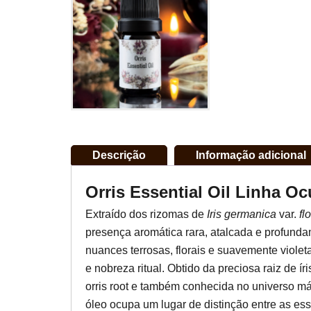
Descrição
Informação adicional
Orris Essential Oil Linha O
Extraído dos rizomas de
Iris germanica
var.
fl
presença aromática rara, atalcada e profunda
nuances terrosas, florais e suavemente viole
e nobreza ritual. Obtido da preciosa raiz de í
orris root e também conhecida no universo m
óleo ocupa um lugar de distinção entre as es