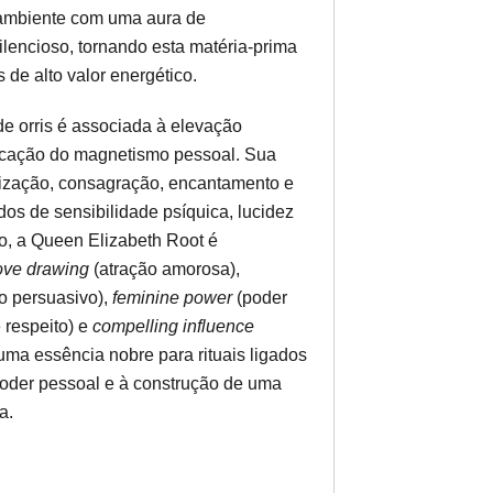
o ambiente com uma aura de
lencioso, tornando esta matéria-prima
de alto valor energético.
 de orris é associada à elevação
sificação do magnetismo pessoal. Sua
nização, consagração, encantamento e
os de sensibilidade psíquica, lucidez
oo, a Queen Elizabeth Root é
ove drawing
(atração amorosa),
o persuasivo),
feminine power
(poder
 respeito) e
compelling influence
 uma essência nobre para rituais ligados
 poder pessoal e à construção de uma
a.