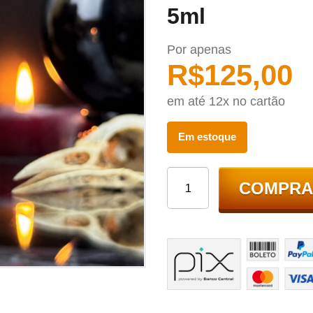
5ml
Por apenas
R$
125,00
em até 12x no cartão
Em estoque
COMPRA