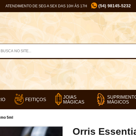
(54) 98145-5232
ATENDIMENTO DE SEG A SEX DAS 10H ÀS 17H
SUPRIMENT
JOIAS
IO
FEITIÇOS
MÁGICOS
MÁGICAS
ismo 5ml
Orris Essenti