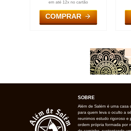
em até 12x no cartão
COMPRAR
SOBRE
Além de Salém é uma casa de
para quem leva o oculto a s
reunimos estudo rigoroso e 
ordem própria formada por
de caminho, sustentando uma