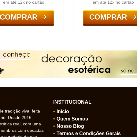
em até 12x no cartão
em até 12x no cartão
COMPRAR
COMPRAR
INSTITUCIONAL
 tradição viva, feita
Início
ério. Desde 2016,
Quem Somos
prática real, com uma
Nosso Blog
 membros com décadas
Termos e Condições Gerais
 curadoria de alto