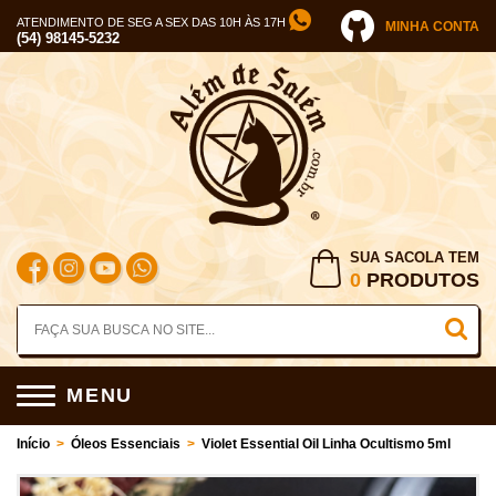
ATENDIMENTO DE SEG A SEX DAS 10H ÀS 17H
MINHA CONTA
(54) 98145-5232
SUA SACOLA TEM
0
PRODUTOS
MENU
Início
>
Óleos Essenciais
>
Violet Essential Oil Linha Ocultismo 5ml