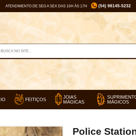
(54) 98145-5232
ATENDIMENTO DE SEG A SEX DAS 10H ÀS 17H
SUPRIMENT
JOIAS
IO
FEITIÇOS
MÁGICOS
MÁGICAS
Police Station