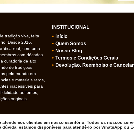
INSTITUCIONAL
 tradição viva, feita
Início
ério. Desde 2016,
Quem Somos
prática real, com uma
Nosso Blog
 membros com décadas
Termos e Condições Gerais
 curadoria de alto
Devolução, Reembolso e Cancela
undo de tradições
amos pelo mundo em
ncias e materiais raros,
ntes inacessíveis para
idelidade às fontes,
ições originais.
ão atendemos clientes em nosso escritório. Todos os nossos serv
a dúvida, estamos disponíveis para atendê-lo por WhatsApp ou E-m