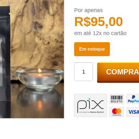
Por apenas
R$
95,00
em até 12x no cartão
Em estoque
COMPRA