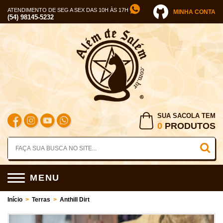
ATENDIMENTO DE SEG A SEX DAS 10H ÀS 17H
MINHA CONTA
(54) 98145-5232
SUA SACOLA TEM
0
PRODUTOS
MENU
Início
>
Terras
>
Anthill Dirt