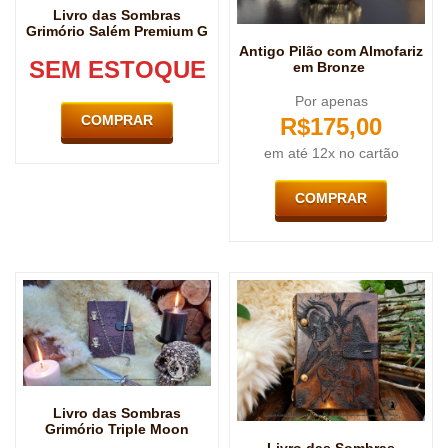
Livro das Sombras
Grimório Salém Premium G
Antigo Pilão com Almofariz
SEM ESTOQUE
em Bronze
Por apenas
COMPRAR
R$
175,00
em até 12x no cartão
COMPRAR
Livro das Sombras
Grimório Triple Moon