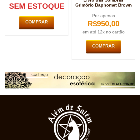
Livro das Sombras
SEM ESTOQUE
Grimório Baphomet Brown
Por apenas
COMPRAR
R$
950,00
em até 12x no cartão
COMPRAR