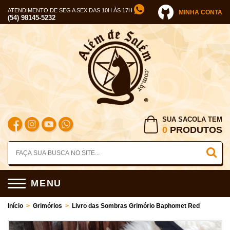
ATENDIMENTO DE SEG A SEX DAS 10H ÀS 17H
MINHA CONTA
(54) 98145-5232
SUA SACOLA TEM
0
PRODUTOS
MENU
Início
>
Grimórios
>
Livro das Sombras Grimório Baphomet Red