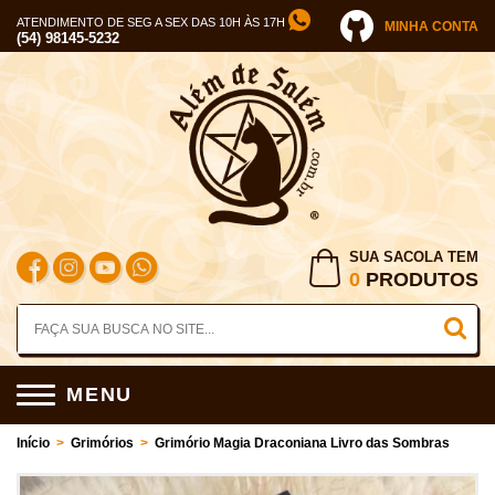
ATENDIMENTO DE SEG A SEX DAS 10H ÀS 17H
MINHA CONTA
(54) 98145-5232
SUA SACOLA TEM
0
PRODUTOS
MENU
Início
>
Grimórios
>
Grimório Magia Draconiana Livro das Sombras