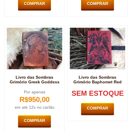
COMPRAR
COMPRAR
Livro das Sombras
Livro das Sombras
Grimório Greek Goddess
Grimório Baphomet Red
SEM ESTOQUE
Por apenas
R$
950,00
em até 12x no cartão
COMPRAR
COMPRAR