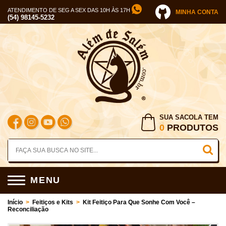
ATENDIMENTO DE SEG A SEX DAS 10H ÀS 17H
MINHA CONTA
(54) 98145-5232
SUA SACOLA TEM
0
PRODUTOS
MENU
Início
>
Feitiços e Kits
>
Kit Feitiço Para Que Sonhe Com Você –
Reconciliação