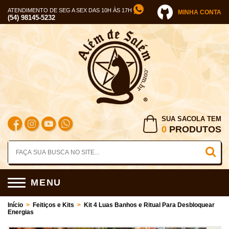
ATENDIMENTO DE SEG A SEX DAS 10H ÀS 17H
MINHA CONTA
(54) 98145-5232
SUA SACOLA TEM
0
PRODUTOS
MENU
Início
>
Feitiços e Kits
>
Kit 4 Luas Banhos e Ritual Para Desbloquear
Energias