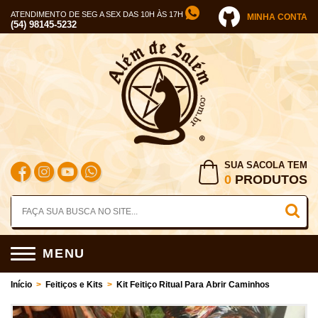
ATENDIMENTO DE SEG A SEX DAS 10H ÀS 17H
MINHA CONTA
(54) 98145-5232
SUA SACOLA TEM
0
PRODUTOS
MENU
Início
>
Feitiços e Kits
>
Kit Feitiço Ritual Para Abrir Caminhos