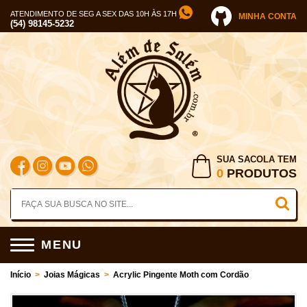
ATENDIMENTO DE SEG A SEX DAS 10H ÀS 17H
MINHA CONTA
(54) 98145-5232
SUA SACOLA TEM
0
PRODUTOS
MENU
Início
>
Joias Mágicas
>
Acrylic Pingente Moth com Cordão