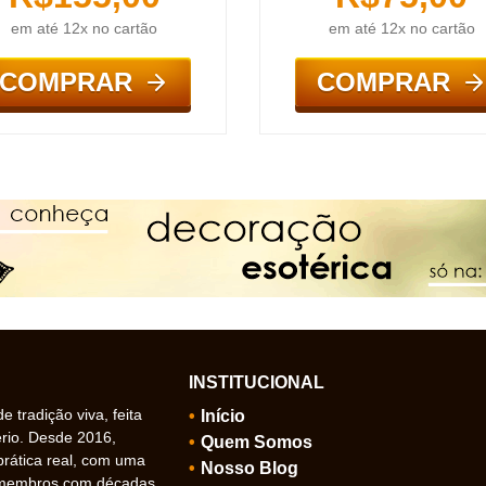
em até 12x no cartão
em até 12x no cartão
COMPRAR
COMPRAR
INSTITUCIONAL
 tradição viva, feita
Início
ério. Desde 2016,
Quem Somos
prática real, com uma
Nosso Blog
 membros com décadas