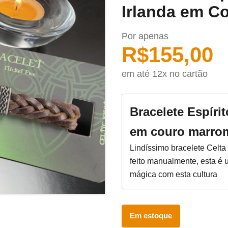
Irlanda em C
Por apenas
R$
155,00
em até 12x no cartão
Bracelete Espírit
em couro marro
Lindíssimo bracelete Celta
feito manualmente, esta é
mágica com esta cultura
Em estoque