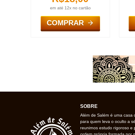
em até 12x no cartão
COMPRAR
SOBRE
Além de Salém é uma casa de
para quem leva o oculto a s
reunimos estudo rigoroso e 
ordem própria formada por