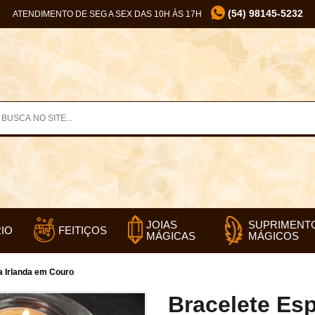
(54) 98145-5232
ATENDIMENTO DE SEG A SEX DAS 10H ÀS 17H
SUPRIMENT
JOIAS
IO
FEITIÇOS
MÁGICOS
MÁGICAS
da Irlanda em Couro
Bracelete Esp