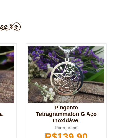
Pingente
a
Tetragrammaton G Aço
Inoxidável
Por apenas
R$
139,90