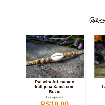
Pulseira Artesanato
Indígena Xamã com
L
Búzio
Por apenas
R$
18,00