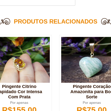
PRODUTOS RELACIONADOS
Pingente Citrino
Pingente Coração
apidado Cor Intensa
Amazonita para Bo
Com Prata
Sorte
Por apenas
Por apenas
R$
155,00
R$
75,00