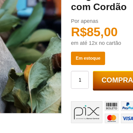
com Cordão
Por apenas
R$
85,00
em até 12x no cartão
Em estoque
COMPRA