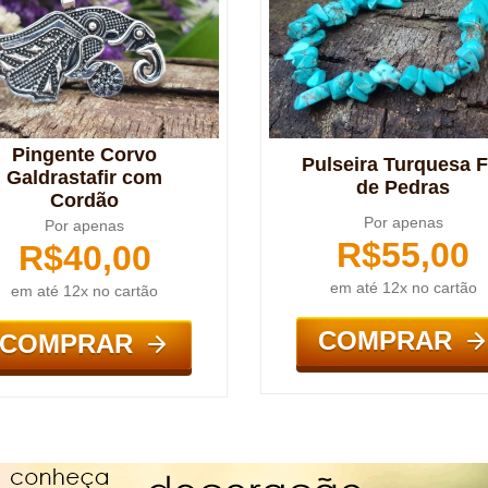
Pingente Corvo
Pulseira Turquesa F
Galdrastafir com
de Pedras
Cordão
Por apenas
Por apenas
R$
55,00
R$
40,00
em até 12x no cartão
em até 12x no cartão
COMPRAR
COMPRAR