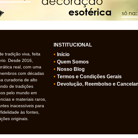
INSTITUCIONAL
 tradição viva, feita
Início
ério. Desde 2016,
Quem Somos
prática real, com uma
Nosso Blog
 membros com décadas
Termos e Condições Gerais
 curadoria de alto
Devolução, Reembolso e Cancela
undo de tradições
amos pelo mundo em
ncias e materiais raros,
ntes inacessíveis para
idelidade às fontes,
ições originais.