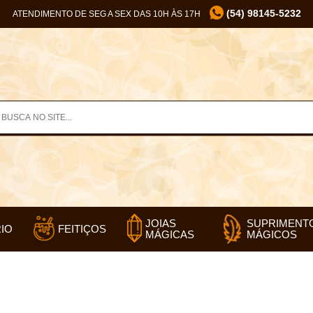
(54) 98145-5232
ATENDIMENTO DE SEG A SEX DAS 10H ÀS 17H
SUPRIMENT
JOIAS
IO
FEITIÇOS
MÁGICOS
MÁGICAS