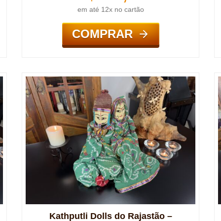
em até 12x no cartão
COMPRAR
Kathputli Dolls do Rajastão –