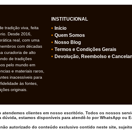
INSTITUCIONAL
 tradição viva, feita
Início
ério. Desde 2016,
Quem Somos
prática real, com uma
Nosso Blog
 membros com décadas
Termos e Condições Gerais
 curadoria de alto
Devolução, Reembolso e Cancela
undo de tradições
amos pelo mundo em
ncias e materiais raros,
ntes inacessíveis para
idelidade às fontes,
ições originais.
ão atendemos clientes em nosso escritório. Todos os nossos serv
a dúvida, estamos disponíveis para atendê-lo por WhatsApp ou E-m
não autorizado do conteúdo exclusivo contido neste site, sujeito