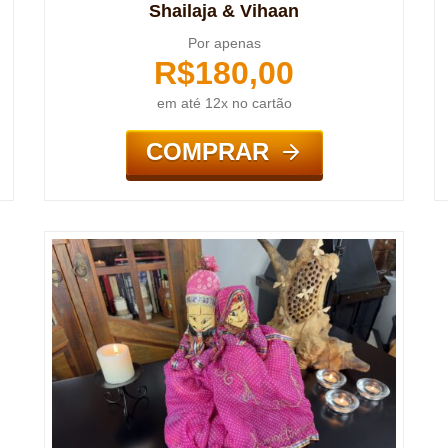
Shailaja & Vihaan
Por apenas
R$
180,00
em até 12x no cartão
COMPRAR