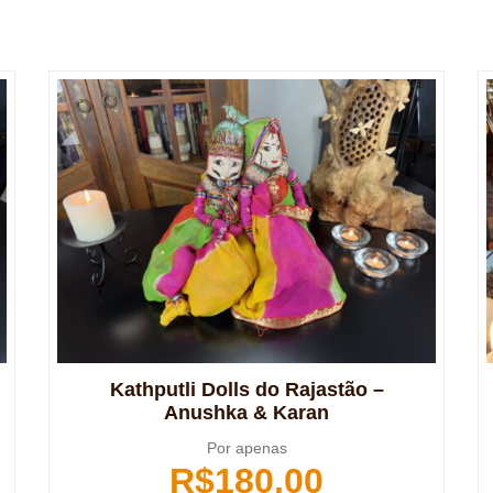
Kathputli Dolls do Rajastão –
Anushka & Karan
Por apenas
R$
180,00