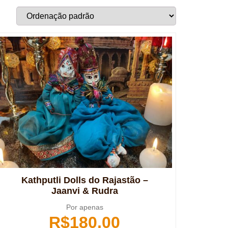
Kathputli Dolls do Rajastão –
Jaanvi & Rudra
Por apenas
R$
180,00