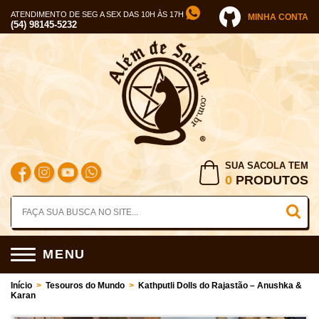
ATENDIMENTO DE SEG A SEX DAS 10H ÀS 17H
MINHA CONTA
(54) 98145-5232
SUA SACOLA TEM
0
PRODUTOS
MENU
Início
>
Tesouros do Mundo
>
Kathputli Dolls do Rajastão – Anushka &
Karan