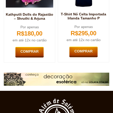
T-Shirt Nó Celta Importada
Kathputli Dolls do Rajastão
Irlanda Tamanho P
– Shruthi & Arjuna
Por apenas
Por apenas
R$
295,00
R$
180,00
em até 12x no cartão
em até 12x no cartão
COMPRAR
COMPRAR