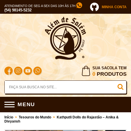
ATENDIMENTO DE SEG A SEX DAS 10H ÀS 17H
MINHA CONTA
(54) 98145-5232
SUA SACOLA TEM
0
PRODUTOS
MENU
Início
>
Tesouros do Mundo
>
Kathputli Dolls do Rajastão – Anika &
Divyansh