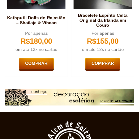
Bracelete Espírito Celta
Kathputli Dolls do Rajastão
Original da Irlanda em
– Shailaja & Vihaan
Couro
Por apenas
Por apenas
R$
180,00
R$
155,00
em até 12x no cartão
em até 12x no cartão
COMPRAR
COMPRAR