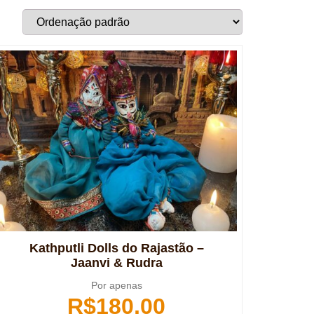
Kathputli Dolls do Rajastão –
Jaanvi & Rudra
Por apenas
R$
180,00