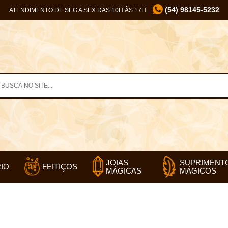
(54) 98145-5232
ATENDIMENTO DE SEG A SEX DAS 10H ÀS 17H
SUPRIMENT
JOIAS
IO
FEITIÇOS
MÁGICOS
MÁGICAS