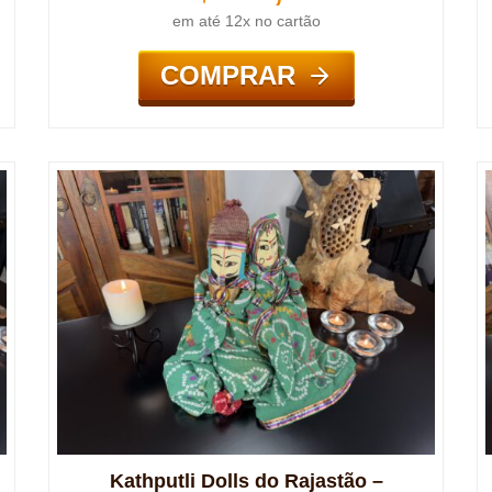
em até 12x no cartão
COMPRAR
Kathputli Dolls do Rajastão –