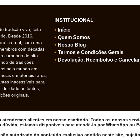
INSTITUCIONAL
 tradição viva, feita
Início
ério. Desde 2016,
Quem Somos
prática real, com uma
Nosso Blog
 membros com décadas
Termos e Condições Gerais
 curadoria de alto
Devolução, Reembolso e Cancela
undo de tradições
amos pelo mundo em
ncias e materiais raros,
ntes inacessíveis para
idelidade às fontes,
ições originais.
ão atendemos clientes em nosso escritório. Todos os nossos serv
a dúvida, estamos disponíveis para atendê-lo por WhatsApp ou E-m
não autorizado do conteúdo exclusivo contido neste site, sujeito