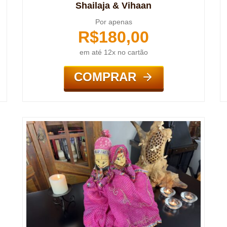
Shailaja & Vihaan
Por apenas
R$
180,00
em até 12x no cartão
COMPRAR