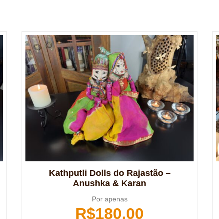
Kathputli Dolls do Rajastão –
Anushka & Karan
Por apenas
R$
180,00