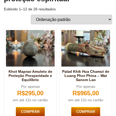
Exibindo 1–12 de 26 resultados
Khot Maprao Amuleto de
Palad Khik Hua Chamut de
Proteção Prosperidade e
Luang Phor Phina – Wat
Equilíbrio
Sanom Lao
Por apenas
Por apenas
R$
295,00
R$
965,00
em até 12x no cartão
em até 12x no cartão
COMPRAR
COMPRAR