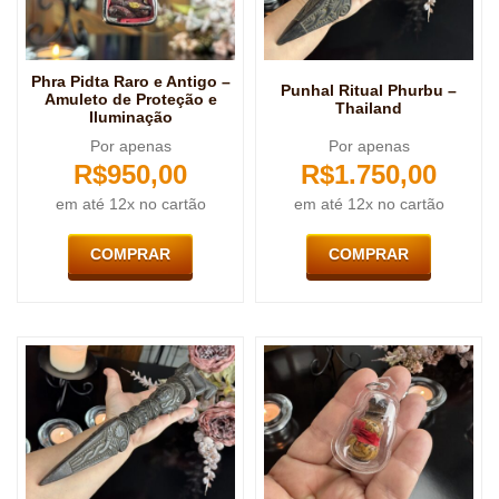
Phra Pidta Raro e Antigo –
Punhal Ritual Phurbu –
Amuleto de Proteção e
Thailand
Iluminação
Por apenas
Por apenas
R$
950,00
R$
1.750,00
em até 12x no cartão
em até 12x no cartão
COMPRAR
COMPRAR