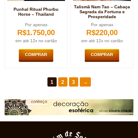
Talismã Nam Tao – Cabaça
Punhal Ritual Phurbu
Sagrada da Fortuna e
Horse – Thailand
Prosperidade
Por apenas
Por apenas
R$
1.750,00
R$
220,00
em até 12x no cartão
em até 12x no cartão
COMPRAR
COMPRAR
1
2
3
→