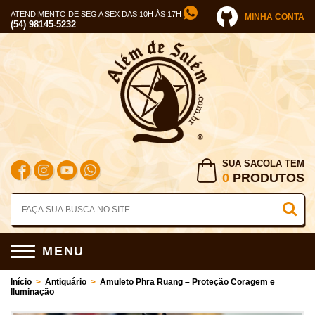
ATENDIMENTO DE SEG A SEX DAS 10H ÀS 17H
MINHA CONTA
(54) 98145-5232
SUA SACOLA TEM
0
PRODUTOS
MENU
Início
>
Antiquário
>
Amuleto Phra Ruang – Proteção Coragem e
Iluminação