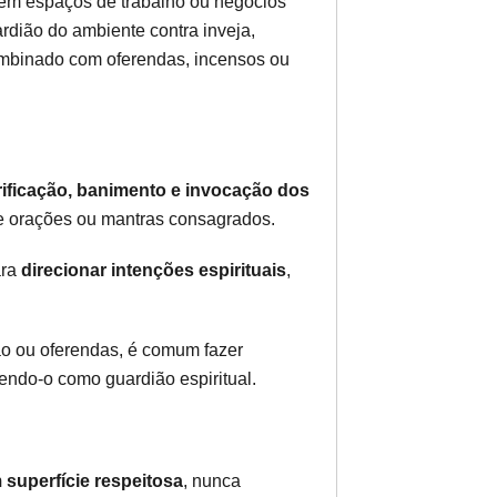
em espaços de trabalho ou negócios
rdião do ambiente contra inveja,
combinado com oferendas, incensos ou
urificação, banimento e invocação dos
de orações ou mantras consagrados.
ara
direcionar intenções espirituais
,
ão ou oferendas, é comum fazer
endo-o como guardião espiritual.
 superfície respeitosa
, nunca