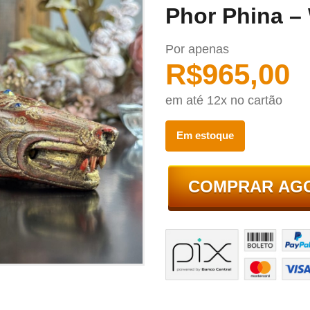
Phor Phina –
Por apenas
R$
965,00
em até 12x no cartão
Em estoque
COMPRAR AG