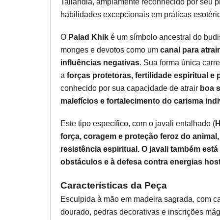
Tailândia, amplamente reconhecido por seu p
habilidades excepcionais em práticas esotéri
O
Palad Khik
é um símbolo ancestral do budis
monges e devotos como um
canal para atrai
influências negativas
. Sua forma única carr
a
forças protetoras, fertilidade espiritual 
conhecido por sua capacidade de atrair
boa s
malefícios e fortalecimento do carisma indi
Este tipo específico, com o javali entalhado (
H
força, coragem e proteção feroz do animal
resistência espiritual. O javali também es
obstáculos e à defesa contra energias hostis
Características da Peça
Esculpida à mão em madeira sagrada, com ca
dourado, pedras decorativas e inscrições mág