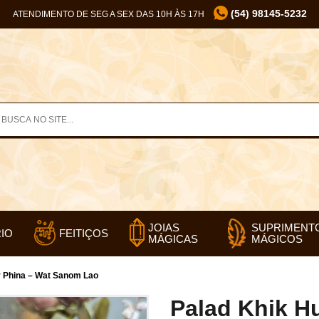
(54) 98145-5232
ATENDIMENTO DE SEG A SEX DAS 10H ÀS 17H
SUPRIMENT
JOIAS
IO
FEITIÇOS
MÁGICOS
MÁGICAS
 Phina – Wat Sanom Lao
Palad Khik H