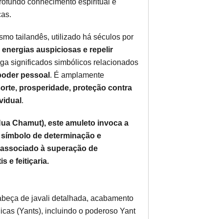
rofundo conhecimento espiritual e
cas.
mo tailandês, utilizado há séculos por
r energias auspiciosas e repelir
ega significados simbólicos relacionados
e poder pessoal
. É amplamente
orte, prosperidade, proteção contra
vidual
.
ua Chamut), este amuleto invoca a
, símbolo de determinação e
tá associado à superação de
 e feitiçaria.
beça de javali detalhada, acabamento
icas (Yants), incluindo o poderoso Yant