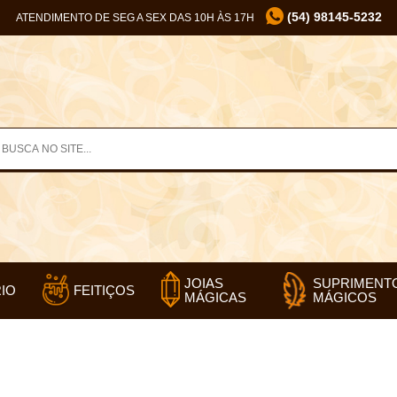
(54) 98145-5232
ATENDIMENTO DE SEG A SEX DAS 10H ÀS 17H
SUPRIMENT
JOIAS
IO
FEITIÇOS
MÁGICOS
MÁGICAS