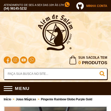
ATENDIMENTO DE SEG A SEX DAS 10H ÀS 17H
MINHA CONTA
(54) 98145-5232
SUA SACOLA TEM
0
PRODUTOS
MENU
Início
>
Joias Mágicas
>
Pingente Rainbow Globo Purple Gold