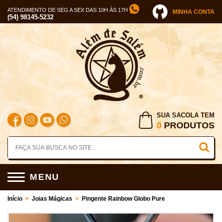
ATENDIMENTO DE SEG A SEX DAS 10H ÀS 17H
MINHA CONTA
(54) 98145-5232
SUA SACOLA TEM
0
PRODUTOS
MENU
Início
>
Joias Mágicas
>
Pingente Rainbow Globo Pure