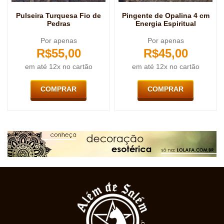
Pulseira Turquesa Fio de
Pingente de Opalina 4 cm
Pedras
Energia Espiritual
Por apenas
Por apenas
R$
55,00
R$
45,00
em até 12x no cartão
em até 12x no cartão
COMPRAR
COMPRAR