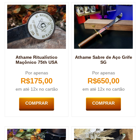
Athame Ritualístico
Athame Sabre de Aço Grife
Maçônico 75th USA
SG
Por apenas
Por apenas
R$
175,00
R$
650,00
em até 12x no cartão
em até 12x no cartão
COMPRAR
COMPRAR