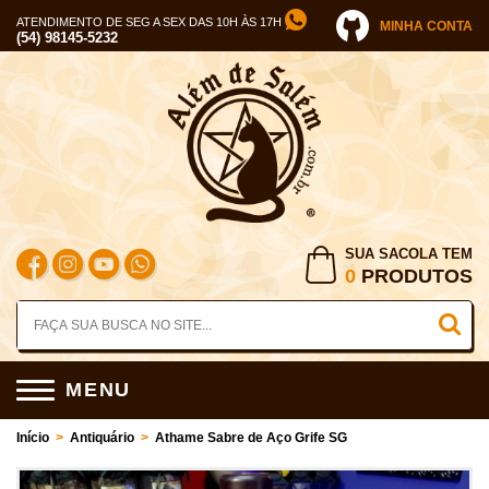
ATENDIMENTO DE SEG A SEX DAS 10H ÀS 17H
MINHA CONTA
(54) 98145-5232
SUA SACOLA TEM
0
PRODUTOS
MENU
Início
>
Antiquário
>
Athame Sabre de Aço Grife SG