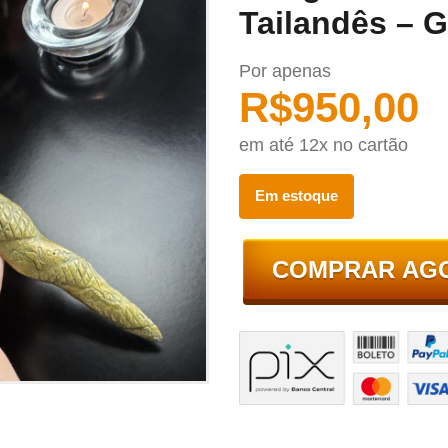
Tailandês – 
Por apenas
R$
950,00
em até 12x no cartão
Em estoque
COMPRAR AG