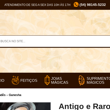
(54) 98145-5232
ATENDIMENTO DE SEG A SEX DAS 10H ÀS 17H
SUPRIMENT
JOIAS
IO
FEITIÇOS
MÁGICOS
MÁGICAS
andês – Ganesha
Antigo e Rar