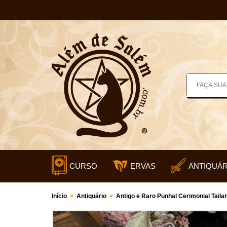
CURSO
ERVAS
ANTIQUÁR
Início
>
Antiquário
>
Antigo e Raro Punhal Cerimonial Tail