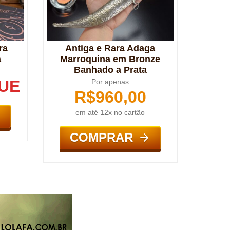
ra
Antiga e Rara Adaga
a
Marroquina em Bronze
Banhado a Prata
UE
Por apenas
R$
960,00
em até 12x no cartão
COMPRAR