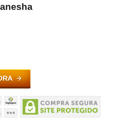
Ganesha
ORA