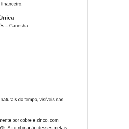
 financeiro.
Única
dês – Ganesha
aturais do tempo, visíveis nas
lmente por cobre e zinco, com
45%. A combinação desses metais