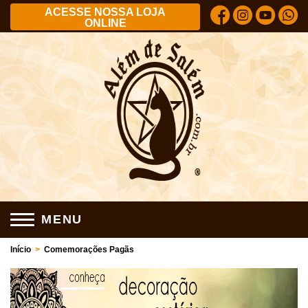
ACESSE NOSSA LOJA
ONLINE
MENU
Início
>
Comemorações Pagãs