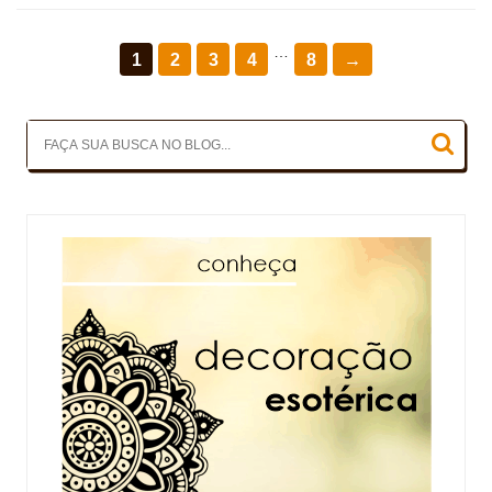
…
1
2
3
4
8
→