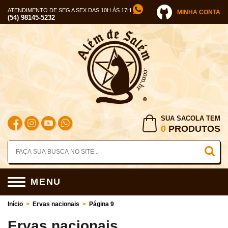
ATENDIMENTO DE SEG A SEX DAS 10H ÀS 17H
MINHA CONTA
(54) 98145-5232
SUA SACOLA TEM
0
PRODUTOS
MENU
Início
>
Ervas nacionais
>
Página 9
Ervas nacionais