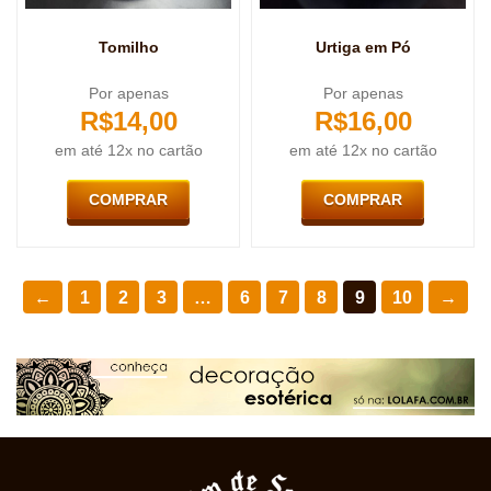
Tomilho
Urtiga em Pó
Por apenas
Por apenas
R$
14,00
R$
16,00
em até 12x no cartão
em até 12x no cartão
COMPRAR
COMPRAR
←
1
2
3
…
6
7
8
9
10
→