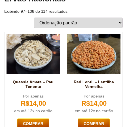
Exibindo 97–108 de 114 resultados
Quassia Amara – Pau
Red Lentil – Lentilha
Tenente
Vermelha
Por apenas
Por apenas
R$
14,00
R$
14,00
em até 12x no cartão
em até 12x no cartão
COMPRAR
COMPRAR