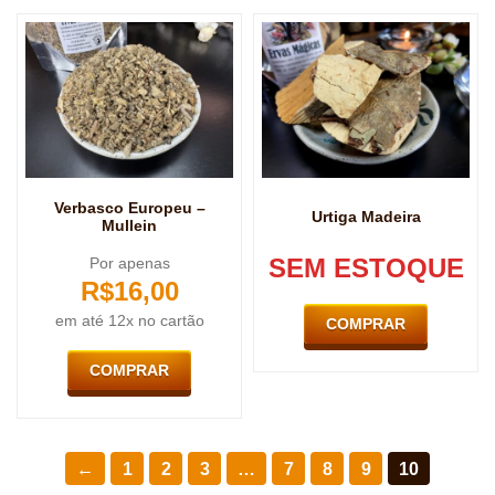
Verbasco Europeu –
Urtiga Madeira
Mullein
SEM ESTOQUE
Por apenas
R$
16,00
em até 12x no cartão
COMPRAR
COMPRAR
←
1
2
3
…
7
8
9
10