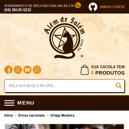
ATENDIMENTO DE SEG A SEX DAS 10H ÀS 17H
MINHA CONTA
(54) 98145-5232
SUA SACOLA TEM
0
PRODUTOS
MENU
Início
>
Ervas nacionais
>
Urtiga Madeira