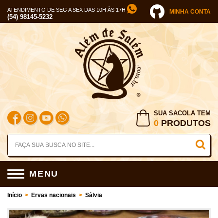
ATENDIMENTO DE SEG A SEX DAS 10H ÀS 17H
MINHA CONTA
(54) 98145-5232
SUA SACOLA TEM
0
PRODUTOS
MENU
Início
>
Ervas nacionais
>
Sálvia