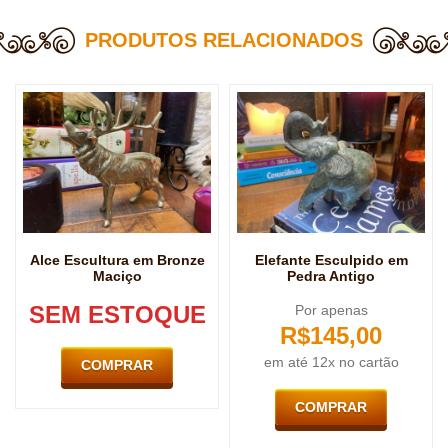
PRODUTOS RELACIONADOS
Alce Escultura em Bronze
Elefante Esculpido em
Maciço
Pedra Antigo
SEM ESTOQUE
Por apenas
R$
145,00
em até 12x no cartão
COMPRAR
COMPRAR