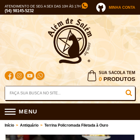
ATENDIMENTO DE SEG A SEX DAS 10H ÀS 17H
MINHA CONTA
(54) 98145-5232
SUA SACOLA TEM
0
PRODUTOS
MENU
Início
>
Antiquário
>
Terrina Policromada Filetada à Ouro