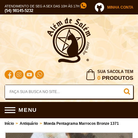
ATENDIMENTO DE SEG A SEX DAS 10H ÀS 17H
MINHA CONTA
(54) 98145-5232
SUA SACOLA TEM
0
PRODUTOS
MENU
Início
>
Antiquário
>
Moeda Pentagrama Marrocos Bronze 1371