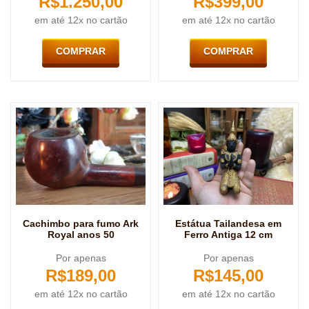
R$
1.250,00
R$
399,00
em até 12x no cartão
em até 12x no cartão
COMPRAR
COMPRAR
Cachimbo para fumo Ark
Estátua Tailandesa em
Royal anos 50
Ferro Antiga 12 cm
Por apenas
Por apenas
R$
189,00
R$
145,00
em até 12x no cartão
em até 12x no cartão