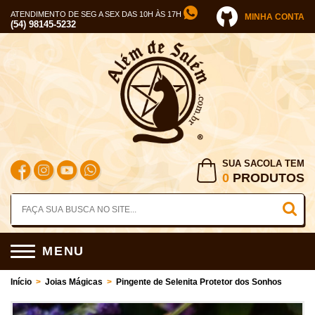
ATENDIMENTO DE SEG A SEX DAS 10H ÀS 17H
MINHA CONTA
(54) 98145-5232
SUA SACOLA TEM
0
PRODUTOS
MENU
Início
>
Joias Mágicas
>
Pingente de Selenita Protetor dos Sonhos