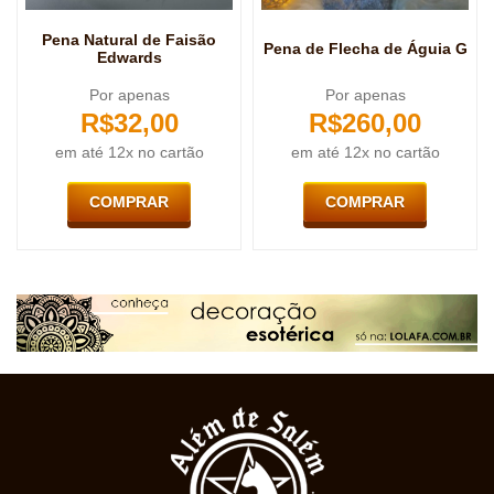
Pena Natural de Faisão
Pena de Flecha de Águia G
Edwards
Por apenas
Por apenas
R$
32,00
R$
260,00
em até 12x no cartão
em até 12x no cartão
COMPRAR
COMPRAR