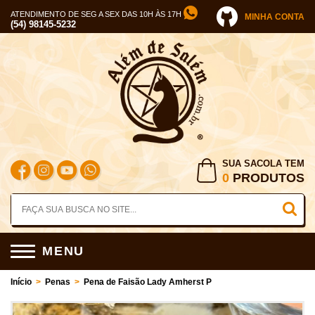
ATENDIMENTO DE SEG A SEX DAS 10H ÀS 17H
MINHA CONTA
(54) 98145-5232
SUA SACOLA TEM
0
PRODUTOS
MENU
Início
>
Penas
>
Pena de Faisão Lady Amherst P