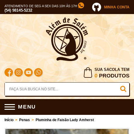
ATENDIMENTO DE SEG A SEX DAS 10H ÀS 17H
MINHA CONTA
(54) 98145-5232
SUA SACOLA TEM
0
PRODUTOS
MENU
Início
>
Penas
>
Pluminha de Faisão Lady Amherst