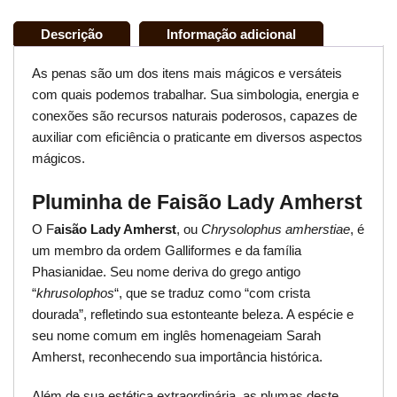
Descrição
Informação adicional
As penas são um dos itens mais mágicos e versáteis
com quais podemos trabalhar. Sua simbologia, energia e
conexões são recursos naturais poderosos, capazes de
auxiliar com eficiência o praticante em diversos aspectos
mágicos.
Pluminha de Faisão Lady Amherst
O F
aisão Lady Amherst
, ou
Chrysolophus amherstiae
, é
um membro da ordem Galliformes e da família
Phasianidae. Seu nome deriva do grego antigo
“
khrusolophos
“, que se traduz como “com crista
dourada”, refletindo sua estonteante beleza. A espécie e
seu nome comum em inglês homenageiam Sarah
Amherst, reconhecendo sua importância histórica.
Além de sua estética extraordinária, as plumas deste