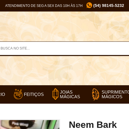
(54) 98145-5232
ATENDIMENTO DE SEG A SEX DAS 10H ÀS 17H
SUPRIMENT
JOIAS
IO
FEITIÇOS
MÁGICOS
MÁGICAS
Neem Bark