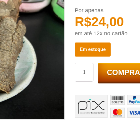
Por apenas
R$
24,00
em até 12x no cartão
Em estoque
COMPRA