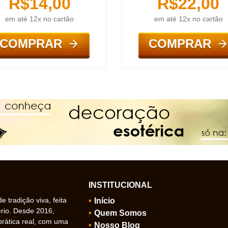
R$
14,00
R$
22,00
em até 12x no cartão
em até 12x no cartão
COMPRAR
COMPRAR
INSTITUCIONAL
 tradição viva, feita
Início
ério. Desde 2016,
Quem Somos
prática real, com uma
Nosso Blog