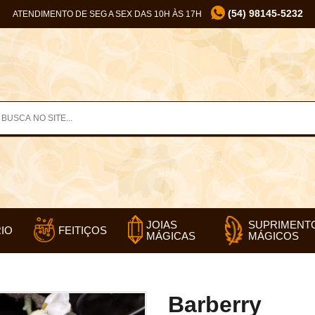
(54) 98145-5232
ATENDIMENTO DE SEG A SEX DAS 10H ÀS 17H
SUPRIMENT
JOIAS
IO
FEITIÇOS
MÁGICOS
MÁGICAS
Barberry