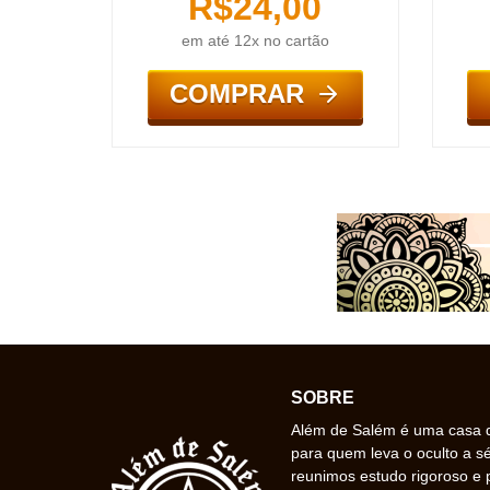
R$
24,00
em até 12x no cartão
COMPRAR
SOBRE
Além de Salém é uma casa de
para quem leva o oculto a s
reunimos estudo rigoroso e 