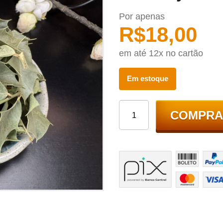
Por apenas
R$
18,00
em até 12x no cartão
Em estoque
COMPRA