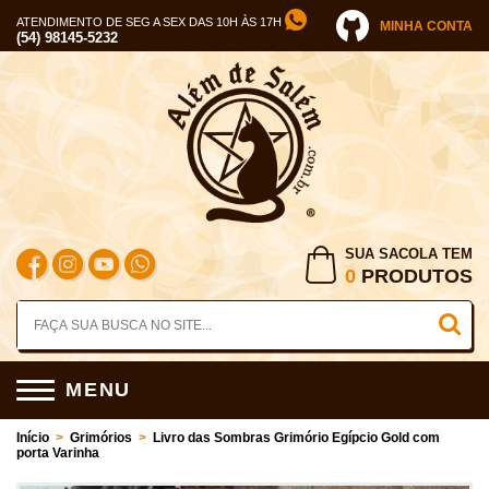
ATENDIMENTO DE SEG A SEX DAS 10H ÀS 17H
MINHA CONTA
(54) 98145-5232
SUA SACOLA TEM
0
PRODUTOS
MENU
Início
>
Grimórios
>
Livro das Sombras Grimório Egípcio Gold com
porta Varinha