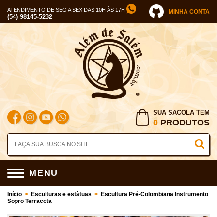
ATENDIMENTO DE SEG A SEX DAS 10H ÀS 17H
MINHA CONTA
(54) 98145-5232
SUA SACOLA TEM
0
PRODUTOS
MENU
Início
>
Esculturas e estátuas
>
Escultura Pré-Colombiana Instrumento
Sopro Terracota