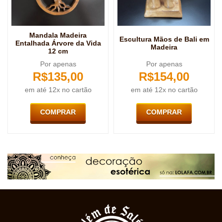
Mandala Madeira
Escultura Mãos de Bali em
Entalhada Árvore da Vida
Madeira
12 cm
Por apenas
Por apenas
R$
135,00
R$
154,00
em até 12x no cartão
em até 12x no cartão
COMPRAR
COMPRAR