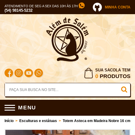
ATENDIMENTO DE SEG A SEX DAS 10H ÀS 17H
MINHA CONTA
(54) 98145-5232
SUA SACOLA TEM
0
PRODUTOS
MENU
Início
>
Esculturas e estátuas
>
Totem Asteca em Madeira Nobre 16 cm