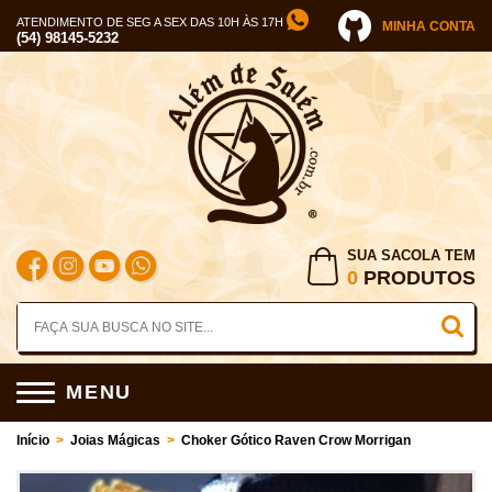
ATENDIMENTO DE SEG A SEX DAS 10H ÀS 17H
MINHA CONTA
(54) 98145-5232
SUA SACOLA TEM
0
PRODUTOS
MENU
Início
>
Joias Mágicas
>
Choker Gótico Raven Crow Morrigan